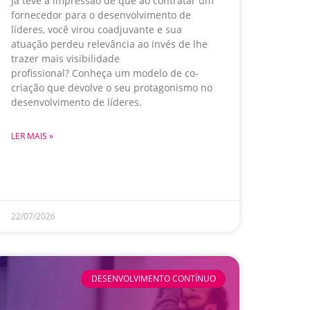
Já teve a impressão de que ao contratar um
fornecedor para o desenvolvimento de
líderes, você virou coadjuvante e sua
atuação perdeu relevância ao invés de lhe
trazer mais visibilidade
profissional? Conheça um modelo de co-
criação que devolve o seu protagonismo no
desenvolvimento de líderes.
LER MAIS »
22/07/2026
DESENVOLVIMENTO CONTÍNUO