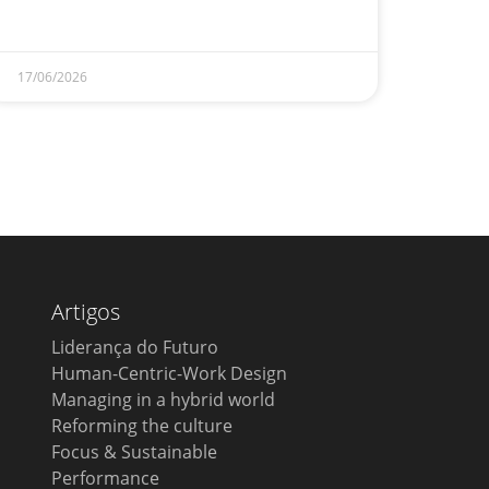
17/06/2026
Artigos
Liderança do Futuro
Human-Centric-Work Design
Managing in a hybrid world
Reforming the culture
Focus & Sustainable
Performance