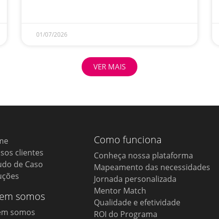
01/07/2026
VER MAIS
Como funciona
me
sos clientes
Conheça nossa plataforma
udo de Caso
Mapeamento das necessidades
uções
Jornada personalizada
Mentor Match
em somos
Qualidade e efetividade
em somos
ROI do Programa