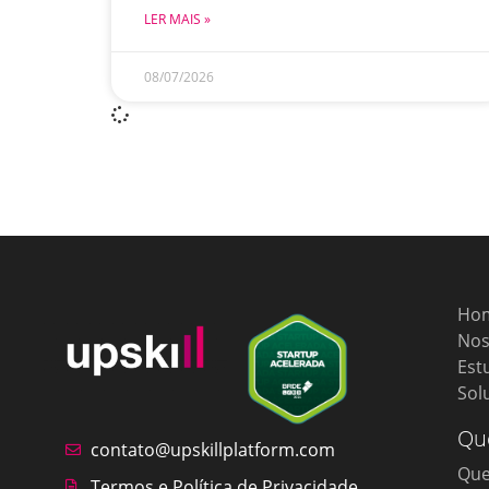
LER MAIS »
08/07/2026
Ho
Nos
Est
Sol
Qu
contato@upskillplatform.com
Qu
Termos e Política de Privacidade