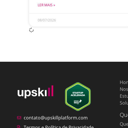
LER MAIS »
08/07/2026
Ho
Nos
Est
Sol
Qu
contato@upskillplatform.com
Qu
Termos e Política de Privacidade