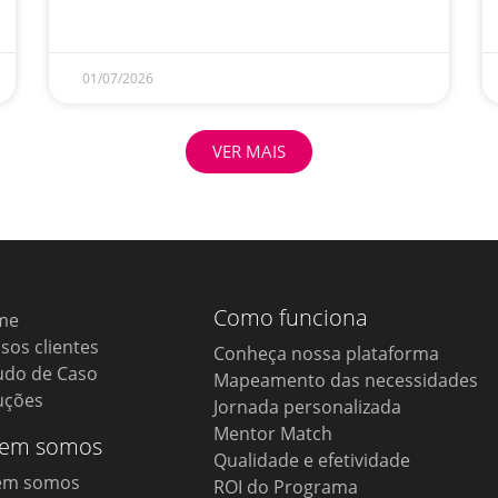
01/07/2026
VER MAIS
Como funciona
me
sos clientes
Conheça nossa plataforma
udo de Caso
Mapeamento das necessidades
uções
Jornada personalizada
Mentor Match
em somos
Qualidade e efetividade
em somos
ROI do Programa