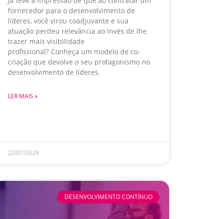
Já teve a impressão de que ao contratar um
fornecedor para o desenvolvimento de
líderes, você virou coadjuvante e sua
atuação perdeu relevância ao invés de lhe
trazer mais visibilidade
profissional? Conheça um modelo de co-
criação que devolve o seu protagonismo no
desenvolvimento de líderes.
LER MAIS »
22/07/2026
DESENVOLVIMENTO CONTÍNUO