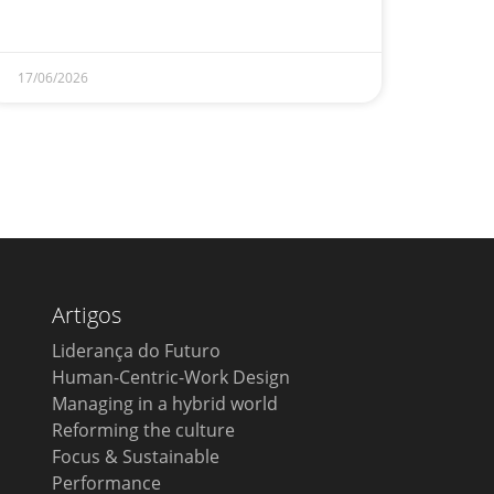
17/06/2026
Artigos
Liderança do Futuro
Human-Centric-Work Design
Managing in a hybrid world
Reforming the culture
Focus & Sustainable
Performance