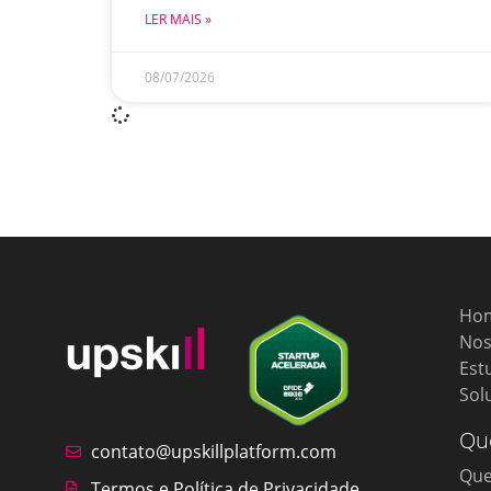
LER MAIS »
08/07/2026
Ho
Nos
Est
Sol
Qu
contato@upskillplatform.com
Qu
Termos e Política de Privacidade