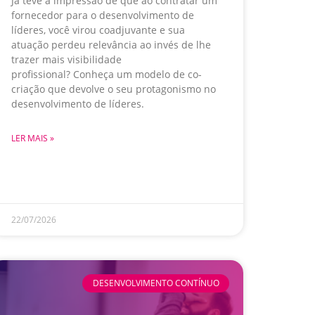
Já teve a impressão de que ao contratar um
fornecedor para o desenvolvimento de
líderes, você virou coadjuvante e sua
atuação perdeu relevância ao invés de lhe
trazer mais visibilidade
profissional? Conheça um modelo de co-
criação que devolve o seu protagonismo no
desenvolvimento de líderes.
LER MAIS »
22/07/2026
DESENVOLVIMENTO CONTÍNUO