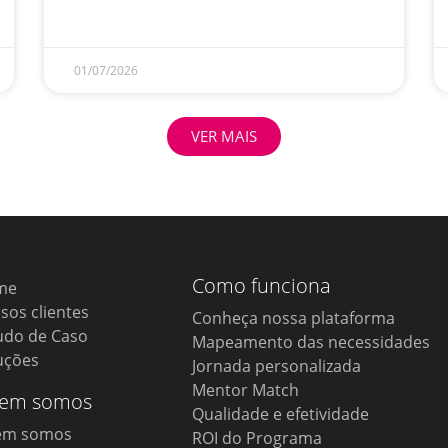
01/07/2026
VER MAIS
Como funciona
me
sos clientes
Conheça nossa plataforma
udo de Caso
Mapeamento das necessidades
uções
Jornada personalizada
Mentor Match
em somos
Qualidade e efetividade
em somos
ROI do Programa