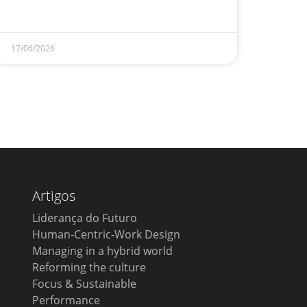
17/06/2026
Artigos
Liderança do Futuro
Human-Centric-Work Design
Managing in a hybrid world
Reforming the culture
Focus & Sustainable
Performance